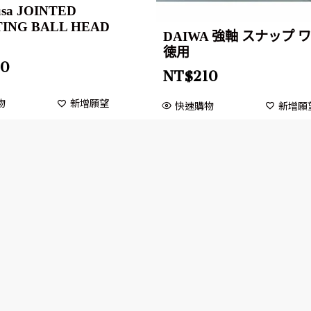
usa JOINTED
ING BALL HEAD
DAIWA 強軸 スナップ 
徳用
20
NT$
210
物
新增願望
快速購物
新增願