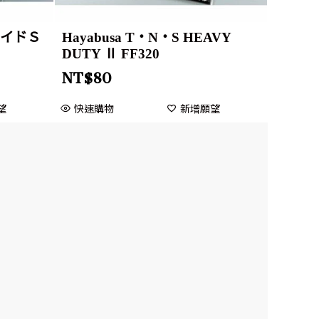
ワイドＳ
Hayabusa T・N・S HEAVY
DUTY Ⅱ FF320
NT$
80
望
快速購物
新增願望