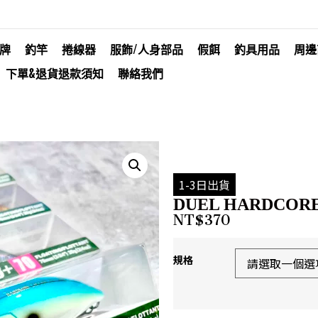
牌
釣竿
捲線器
服飾/人身部品
假餌
釣具用品
周邊
下單&退貨退款須知
聯絡我們
1-3日出貨
DUEL HARDCORE®
NT$
370
規格