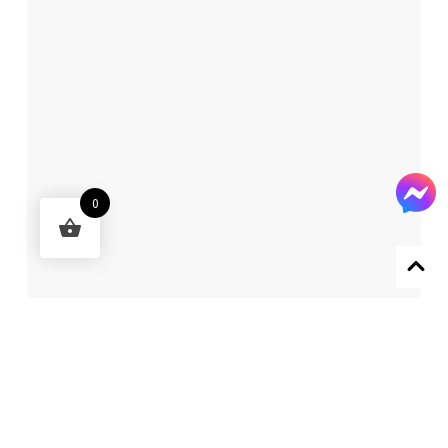
0
Designed by 森柒概念 SENCHIC CO., LTD.