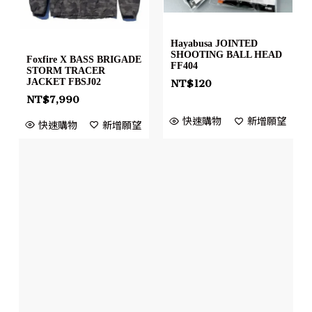
Hayabusa JOINTED
SHOOTING BALL HEAD
Foxfire X BASS BRIGADE
FF404
STORM TRACER
JACKET FBSJ02
NT$
120
NT$
7,990
快速購物
新增願望
快速購物
新增願望