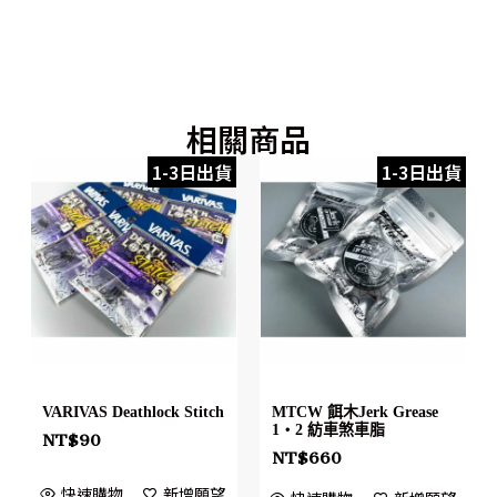
相關商品
1-3日出貨
1-3日出貨
VARIVAS Deathlock Stitch
MTCW 餌木Jerk Grease
1・2 紡車煞車脂
NT$
90
NT$
660
快速購物
新增願望