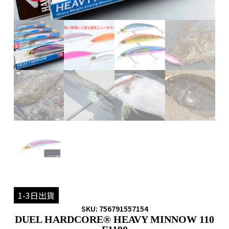
1-3日出貨
SKU: 756791557154
DUEL HARDCORE® HEAVY MINNOW 110