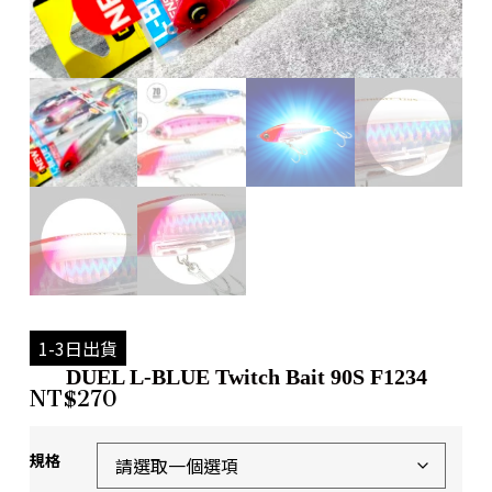
1-3日出貨
DUEL L-BLUE Twitch Bait 90S F1234
NT$
270
規格