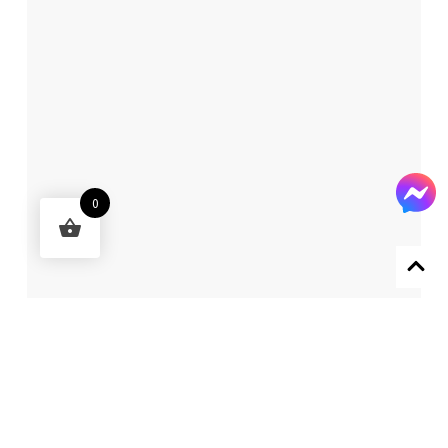
0
Designed by 森柒概念 SENCHIC CO., LTD.