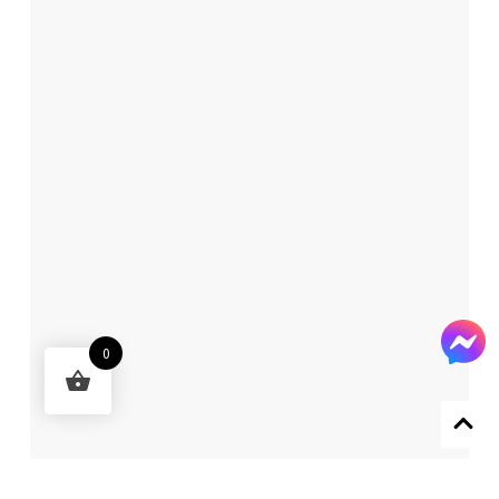
0
Designed by 森柒概念 SENCHIC CO., LTD.