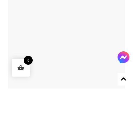
0
Designed by 森柒概念 SENCHIC CO., LTD.