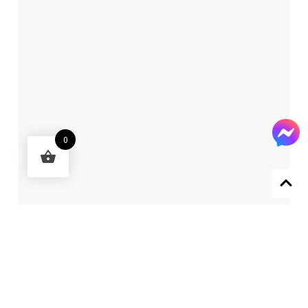
0
Designed by 森柒概念 SENCHIC CO., LTD.