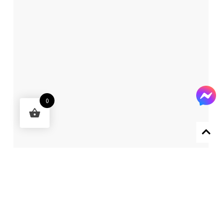
0
Designed by 森柒概念 SENCHIC CO., LTD.