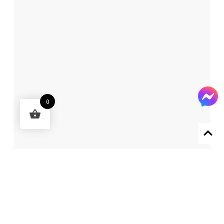
0
Designed by 森柒概念 SENCHIC CO., LTD.