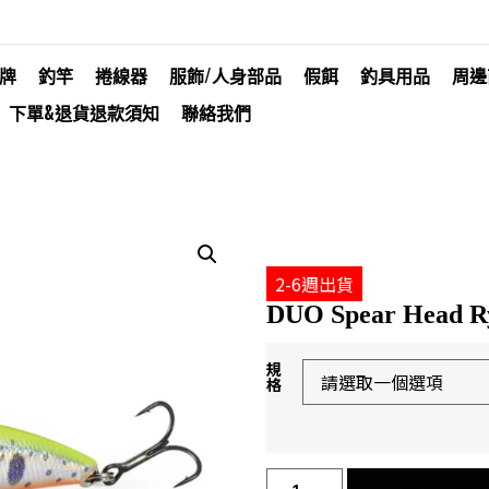
牌
釣竿
捲線器
服飾/人身部品
假餌
釣具用品
周邊
下單&退貨退款須知
聯絡我們
2-6週出貨
DUO Spear Head R
規
格