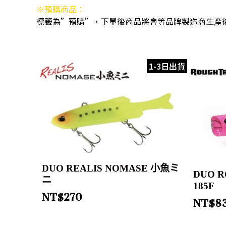
※預購商品：
標籤為”預購”，下單後商品將會等品牌製造商生產
1-3日出貨
DUO REALIS NOMASE 小魚ミ
DUO R
ニ
185F
NT$
270
NT$
8