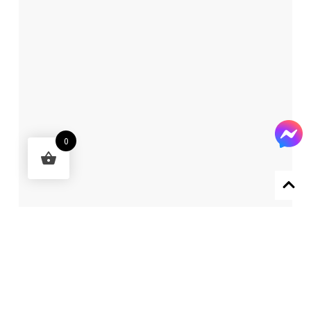
0
Designed by 森柒概念 SENCHIC CO., LTD.