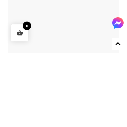
0
Designed by 森柒概念 SENCHIC CO., LTD.