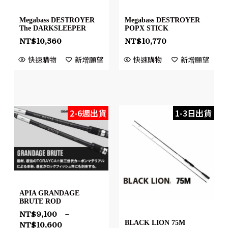
Megabass DESTROYER
Megabass DESTROYER
The DARKSLEEPER
POPX STICK
NT$
10,560
NT$
10,770
快速購物
新增願望
快速購物
新增願望
2-6週出貨
1-3日出貨
APIA GRANDAGE
BRUTE ROD
NT$
9,100
–
BLACK LION 75M
NT$
10,600