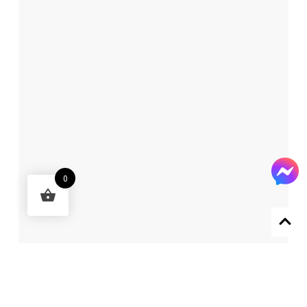
0
Designed by 森柒概念 SENCHIC CO., LTD.