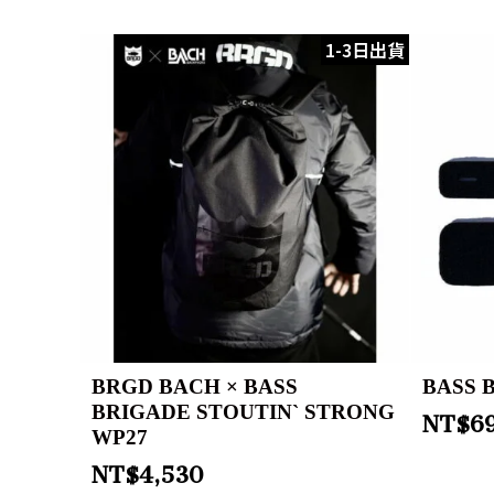
1-3日出貨
BRGD BACH × BASS
BASS 
BRIGADE STOUTIN` STRONG
NT$
6
WP27
NT$
4,530