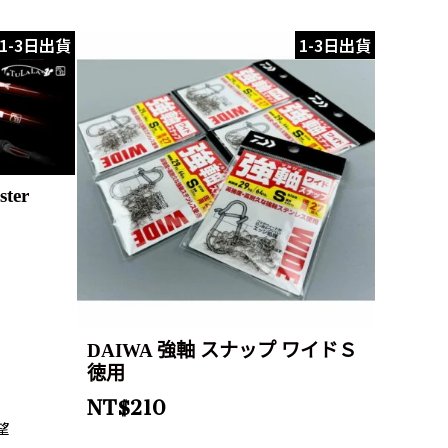
1-3日出貨
1-3日出貨
ster
DAIWA 強軸 スナップ ワイドＳ
徳用
NT$
210
望