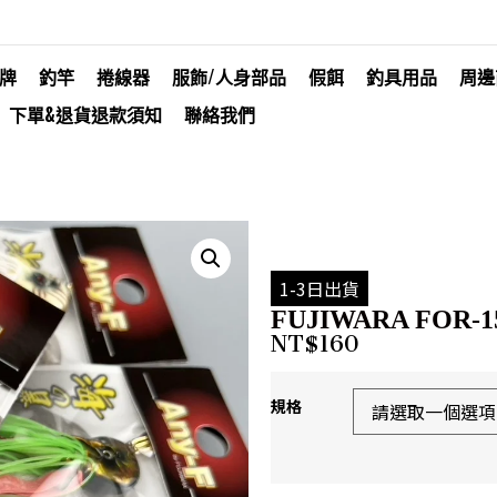
牌
釣竿
捲線器
服飾/人身部品
假餌
釣具用品
周邊
下單&退貨退款須知
聯絡我們
1-3日出貨
FUJIWARA FOR-1
NT$
160
規格