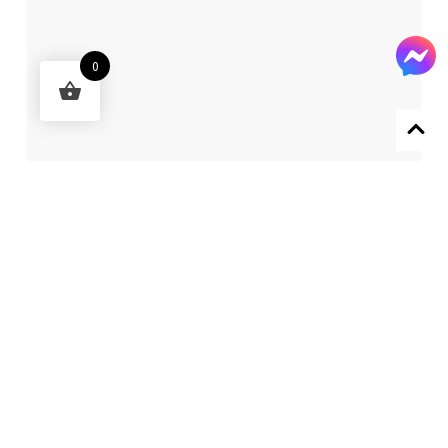
0
Designed by 森柒概念 SENCHIC CO., LTD.