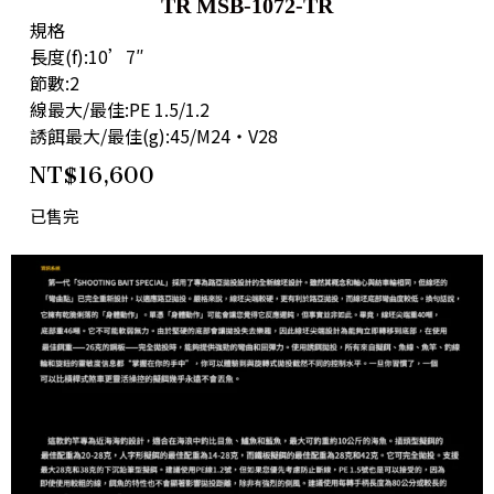
TR MSB-1072-TR
規格
長度(f):10’7″
節數:2
線最大/最佳:PE 1.5/1.2
誘餌最大/最佳(g):45/M24・V28
NT$
16,600
已售完