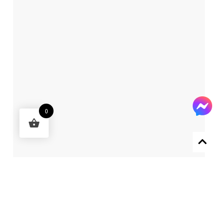
0
Designed by 森柒概念 SENCHIC CO., LTD.