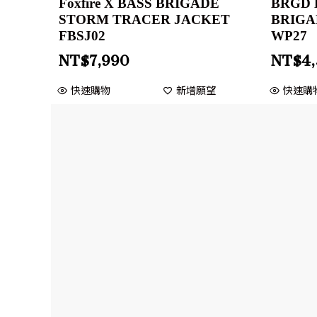
Foxfire X BASS BRIGADE
BRGD 
STORM TRACER JACKET
BRIGA
FBSJ02
WP27
NT$
7,990
NT$
4
快速購物
新增願望
快速購