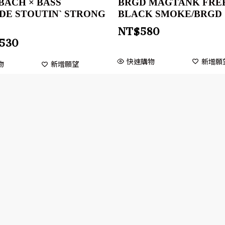
BACH × BASS
BRGD MAGTANK FREE
DE STOUTIN` STRONG
BLACK SMOKE/BRGD
NT$
580
,530
快速購物
新增願
物
新增願望