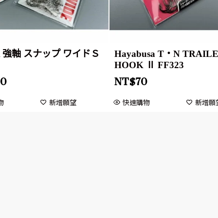
A 強軸 スナップ ワイドＳ
Hayabusa T・N TRAIL
HOOK Ⅱ FF323
10
NT$
70
物
新增願望
快速購物
新增願