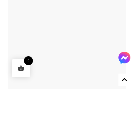
0
Designed by 森柒概念 SENCHIC CO., LTD.