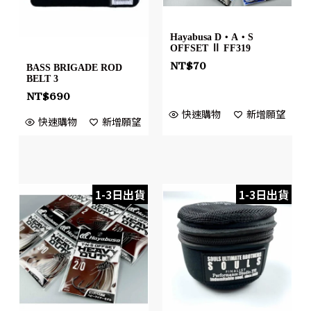
Hayabusa D・A・S
OFFSET Ⅱ FF319
NT$
70
BASS BRIGADE ROD
BELT 3
NT$
690
快速購物
新增願望
快速購物
新增願望
1-3日出貨
1-3日出貨