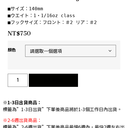
■サイズ：140mm

■ウエイト：1・1/16oz class

■フックサイズ：フロント：＃2 リア：＃2
NT$
750
顏色
加入購物車
※1-3日出貨商品：
標籤為”1-3日出貨”下單後商品將於1-3個工作日內出貨。
※2-6週出貨商品：
標籤為”2-6週出貨”下單後商品最慢6週內，最快2週左右出