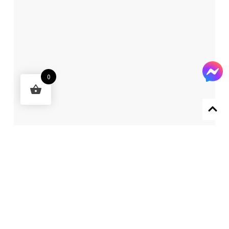
0
Designed by 森柒概念 SENCHIC CO., LTD.