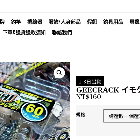
牌
釣竿
捲線器
服飾/人身部品
假餌
釣具用品
周邊
下單&退貨退款須知
聯絡我們
1-3日出貨
GEECRACK イモケ
NT$
160
規格