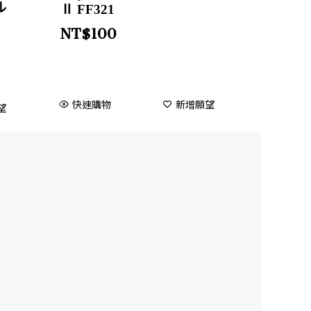
ル
Ⅱ FF321
NT$
100
快速購物
新增願望
望