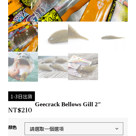
1-3日出貨
Geecrack Bellows Gill 2″
NT$
210
顏色