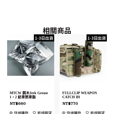
相關商品
1-3日出貨
1-3日出貨
MTCW 餌木Jerk Grease
FULLCLIP WEAPON
1・2 紡車煞車脂
CATCH IH
NT$
660
NT$
770
快速購物
新增願望
快速購物
新增願望