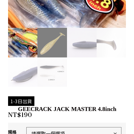
1-3日出貨
GEECRACK JACK MASTER 4.8inch
NT$
190
規格