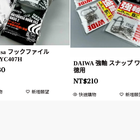
busa フックファイル
 YC407H
DAIWA 強軸 スナップ 
80
徳用
NT$
210
物
新增願望
快速購物
新增願