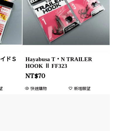
ワイドＳ
Hayabusa T・N TRAILER
HOOK Ⅱ FF323
NT$
70
望
快速購物
新增願望