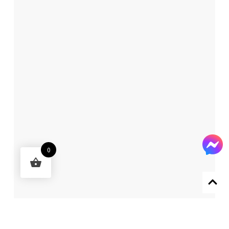
0
Designed by 森柒概念 SENCHIC CO., LTD.