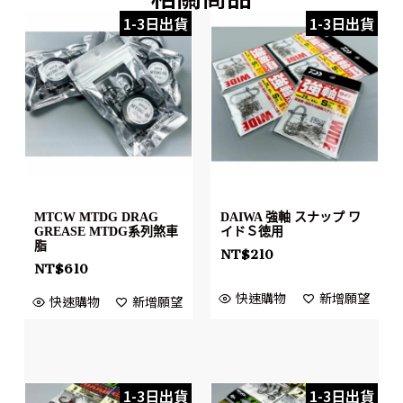
1-3日出貨
1-3日出貨
MTCW MTDG DRAG
DAIWA 強軸 スナップ ワ
GREASE MTDG系列煞車
イドＳ徳用
脂
NT$
210
NT$
610
快速購物
新增願望
快速購物
新增願望
1-3日出貨
1-3日出貨