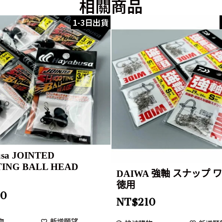
相關商品
1-3日出貨
usa JOINTED
ING BALL HEAD
DAIWA 強軸 スナップ 
徳用
20
NT$
210
物
新增願望