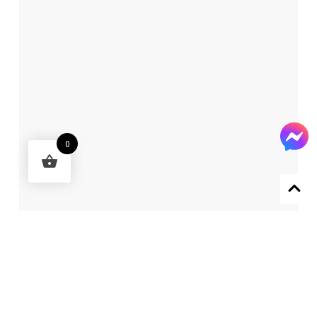
0
Designed by 森柒概念 SENCHIC CO., LTD.