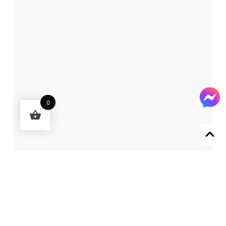
0
Designed by 森柒概念 SENCHIC CO., LTD.