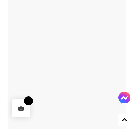
0
Designed by 森柒概念 SENCHIC CO., LTD.