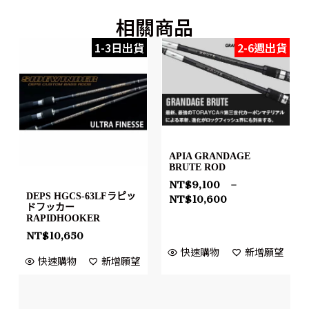
相關商品
1-3日出貨
2-6週出貨
APIA GRANDAGE
BRUTE ROD
NT$
9,100
–
DEPS HGCS-63LFラピッ
NT$
10,600
ドフッカー
RAPIDHOOKER
NT$
10,650
快速購物
新增願望
快速購物
新增願望