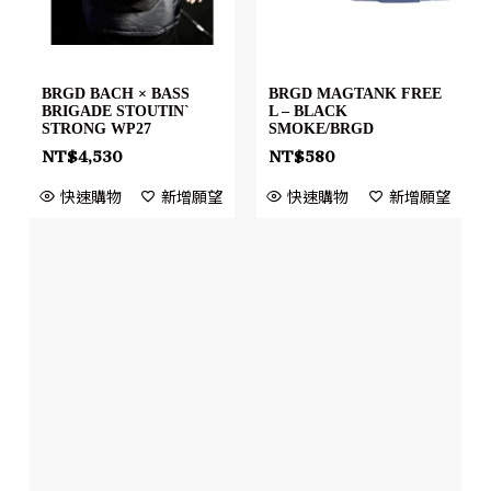
BRGD BACH × BASS
BRGD MAGTANK FREE
BRIGADE STOUTIN`
L – BLACK
STRONG WP27
SMOKE/BRGD
NT$
4,530
NT$
580
快速購物
新增願望
快速購物
新增願望