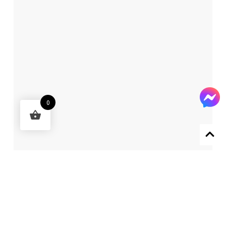
0
Designed by 森柒概念 SENCHIC CO., LTD.