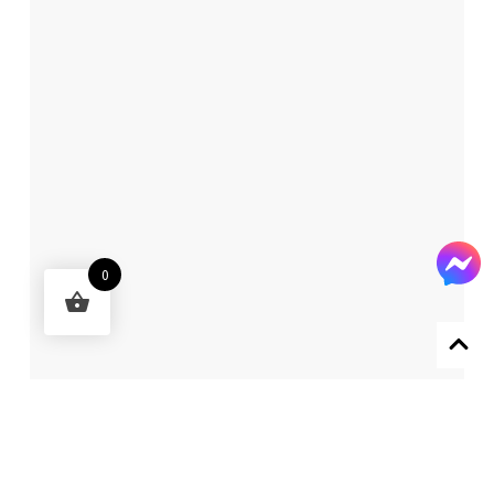
0
Designed by 森柒概念 SENCHIC CO., LTD.