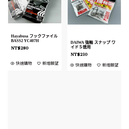
Hayabusa フックファイル
BASS2 YC407H
DAIWA 強軸 スナップ ワ
イドＳ徳用
NT$
280
NT$
210
快速購物
新增願望
快速購物
新增願望