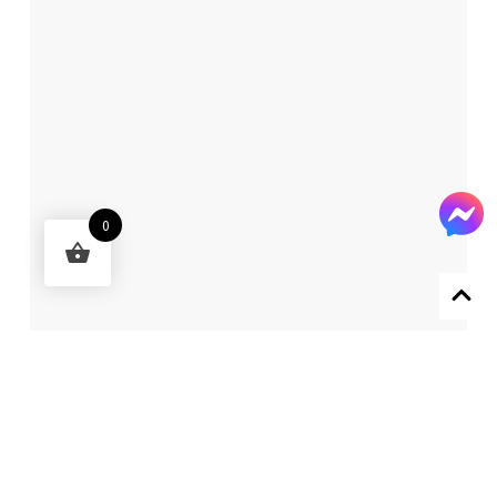
0
Designed by 森柒概念 SENCHIC CO., LTD.