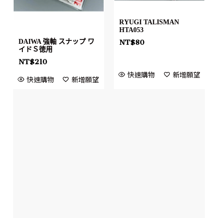
RYUGI TALISMAN
HTA053
DAIWA 強軸 スナップ ワ
NT$
80
イドＳ徳用
NT$
210
快速購物
新增願望
快速購物
新增願望