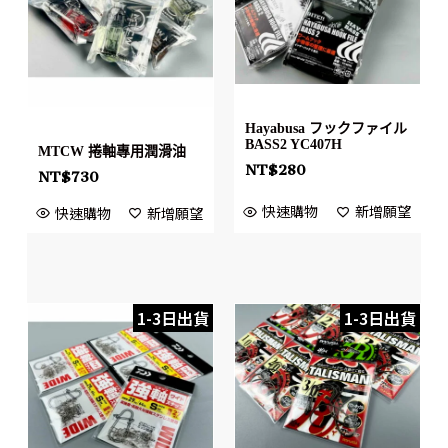
Hayabusa フックファイル
BASS2 YC407H
MTCW 捲軸專用潤滑油
NT$
280
NT$
730
快速購物
新增願望
快速購物
新增願望
1-3日出貨
1-3日出貨