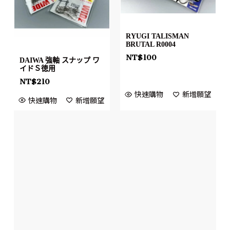
RYUGI TALISMAN
BRUTAL R0004
NT$
100
DAIWA 強軸 スナップ ワ
イドＳ徳用
NT$
210
快速購物
新增願望
快速購物
新增願望