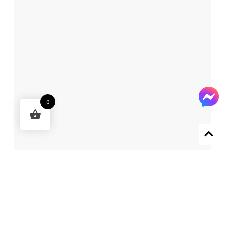
0
Designed by 森柒概念 SENCHIC CO., LTD.