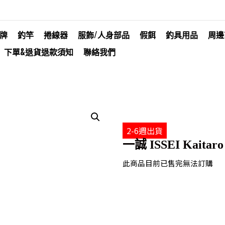
牌
釣竿
捲線器
服飾/人身部品
假餌
釣具用品
周邊
下單&退貨退款須知
聯絡我們
2-6週出貨
一誠 ISSEI Kaitaro R
此商品目前已售完無法訂購