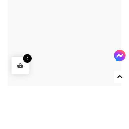
0
Designed by 森柒概念 SENCHIC CO., LTD.