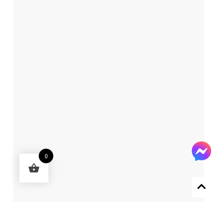
0
Designed by 森柒概念 SENCHIC CO., LTD.