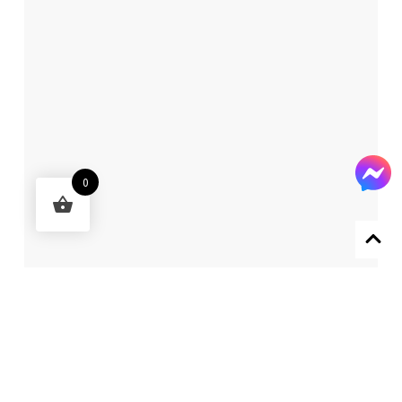
0
Designed by 森柒概念 SENCHIC CO., LTD.