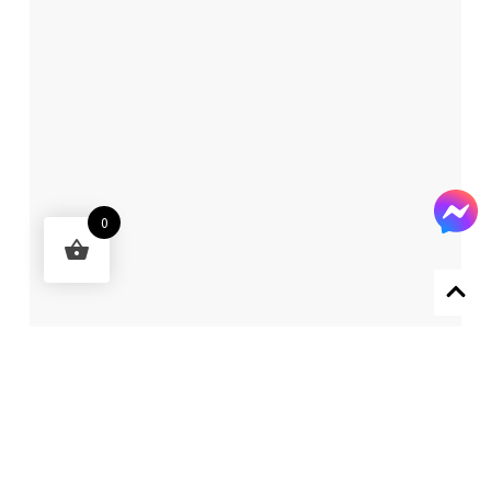
0
Designed by 森柒概念 SENCHIC CO., LTD.