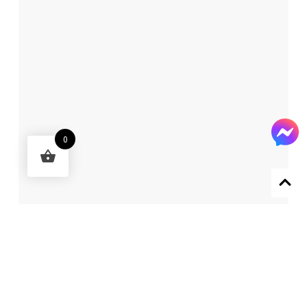
0
Designed by 森柒概念 SENCHIC CO., LTD.