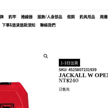
牌
釣竿
捲線器
服飾/人身部品
假餌
釣具用品
周邊
下單&退貨退款須知
聯絡我們
1-3日出貨
SKU: 4525807231939
JACKALL W OPE
NT$
240
已售完