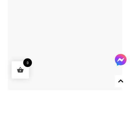
0
Designed by 森柒概念 SENCHIC CO., LTD.