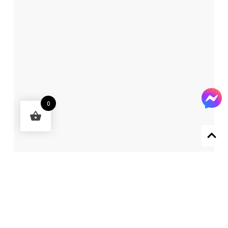
0
Designed by 森柒概念 SENCHIC CO., LTD.