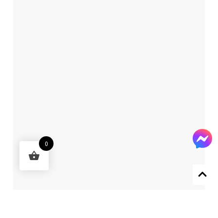
0
Designed by 森柒概念 SENCHIC CO., LTD.