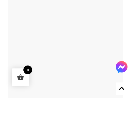
0
Designed by 森柒概念 SENCHIC CO., LTD.