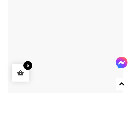
0
Designed by 森柒概念 SENCHIC CO., LTD.