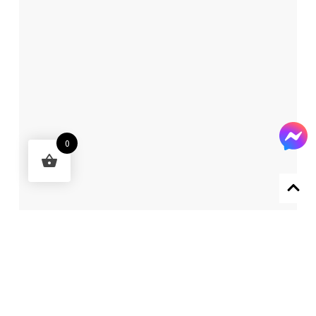
0
Designed by 森柒概念 SENCHIC CO., LTD.