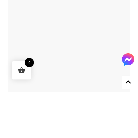
0
Designed by 森柒概念 SENCHIC CO., LTD.