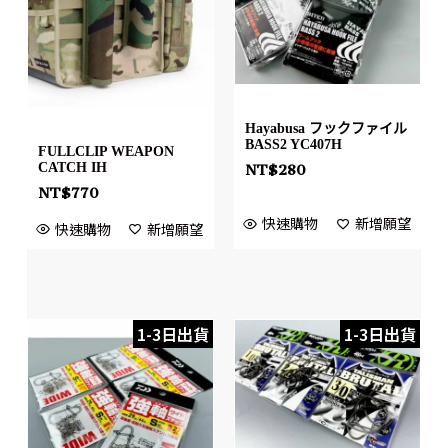
Hayabusa フックファイル
BASS2 YC407H
FULLCLIP WEAPON
CATCH IH
NT$
280
NT$
770
快速購物
新增願望
快速購物
新增願望
1-3日出貨
1-3日出貨