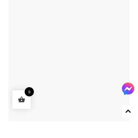
0
Designed by 森柒概念 SENCHIC CO., LTD.